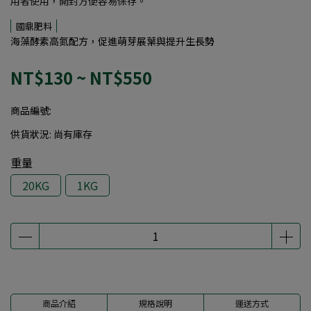
用者使用，開封方便容易保存。
國鼎肥料
海藻酵素高氮配方，促進萌芽展葉與提升生長勢
NT$130
~
NT$550
商品編號:
供貨狀況:
尚有庫存
重量
20KG
1KG
商品介紹
規格說明
運送方式