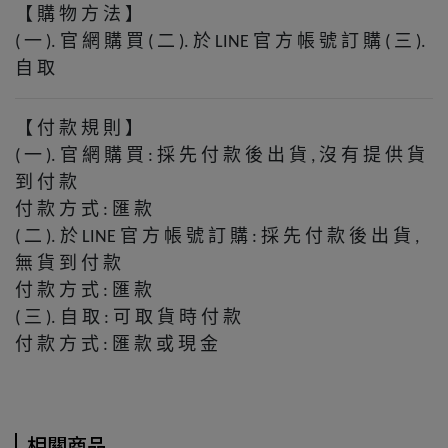
【
購
物
方
法
】
一
官
網
購
買
二
於
官
方
帳
號
訂
購
三
(
).
(
).
LINE
(
).
自
取
【
付
款
規
則
】
一
官
網
購
買
採
先
付
款
後
出
貨
沒
有
提
供
貨
(
).
:
,
到
付
款
付
款
方
式
匯
款
:
二
於
官
方
帳
號
訂
購
採
先
付
款
後
出
貨
(
).
LINE
:
,
無
貨
到
付
款
付
款
方
式
匯
款
:
三
自
取
可
取
貨
時
付
款
(
).
:
付
款
方
式
匯
款
或
現
金
:
相關商品