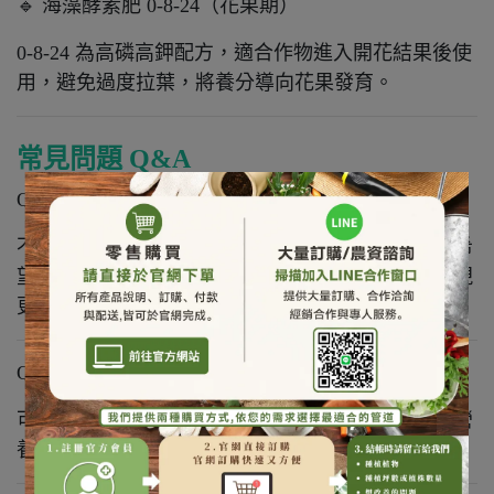
🔹 海藻酵素肥 0-8-24（花果期）
0-8-24 為高磷高鉀配方，適合作物進入開花結果後使
用，避免過度拉葉，將養分導向花果發育。
常見問題 Q&A
Q1 海藻酵素肥一定要用嗎？
不一定。當作物根系較弱、土壤吸收效率不佳，或希
望提升整體施肥效率時，搭配使用能讓後續施肥表現
更穩定。
Q2 海藻酵素肥可以單獨使用嗎？
可單獨使用，但多數情況建議搭配其他肥料或植物營
養資材使用，以符合不同作物與生育階段的需求。