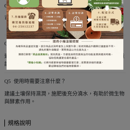
Q3 8-8-8、13-3-6、0-8-24 要怎麼選？
可依作物生育階段選擇 : ※生長期：8-8-8 或 13-3-6
※ 花果期：0-8-24
Q4 適合哪些作物？
適合果樹、蔬菜、瓜果、花卉等多數作物，實際用量
請依商品使用說明與作物生長階段調整。
Q5 使用時需要注意什麼？
建議土壤保持濕潤，施肥後充分澆水，有助於微生物
與酵素作用。
規格說明