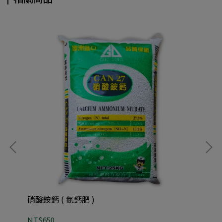
硝酸銨鈣 ( 氮鈣肥 )
豐收
NT$650
NT