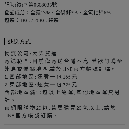
肥製(複)字第0608035號
登記成分：全氮13%、全磷酐3%、全氧化鉀6%
包裝：1KG / 20KG 袋裝
運送方式
物
流
公
司
大
榮
貨
運
:
寄
送
範
圍
目
前
僅
寄
送
台
灣
本
島
若
欲
訂
購
至
:
,
外
島
或
偏
鄉
地
區
請
於
官
方
帳
號
訂
購。
,
LINE
西
部
地
區
運
費
一
包
元
1.
:
165
東
部
地
區
運
費
一
包
元
2.
:
225
西
部
地
區
滿
包
以
上
免
運
其
他
地
區
運
費
另
50
,
計
。
官
網
限
購
物
包
若
需
購
買
包
以
上
請
於
20
,
20
,
官
方
帳
號
訂
購。
LINE