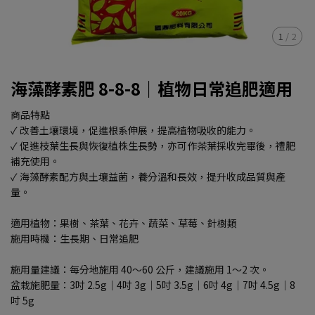
1
/
2
海藻酵素肥 8-8-8｜植物日常追肥適用
商品特點
✓ 改善土壤環境，促進根系伸展，提高植物吸收的能力。
✓ 促進枝葉生長與恢復植株生長勢，亦可作茶葉採收完畢後，禮肥
補充使用。
✓ 海藻酵素配方與土壤益菌，養分溫和長效，提升收成品質與產
量。
適用植物：果樹、茶葉、花卉、蔬菜、草莓、針樹類
施用時機：生長期、日常追肥
施用量建議：每分地施用 40～60 公斤，建議施用 1～2 次。
盆栽施肥量：3吋 2.5g｜4吋 3g｜5吋 3.5g｜6吋 4g｜7吋 4.5g｜8
吋 5g