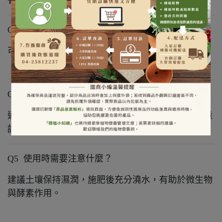
養資材使用，以符合不同作物與生育階段的需求。
Q3 8-8-8、13-3-6、0-8-24 要怎麼選？
可依作物生育階段選擇 : ※生長期：8-8-8 或 13-3-6
※ 花果期：0-8-24
Q4 適合哪些作物？
適合果樹、蔬菜、瓜果、花卉等多數作物，實際用量
請依商品使用說明與作物生長階段調整。
Q5 使用時需要注意什麼？
建議土壤保持濕潤，施肥後充分澆水，有助於微生物
與酵素作用。