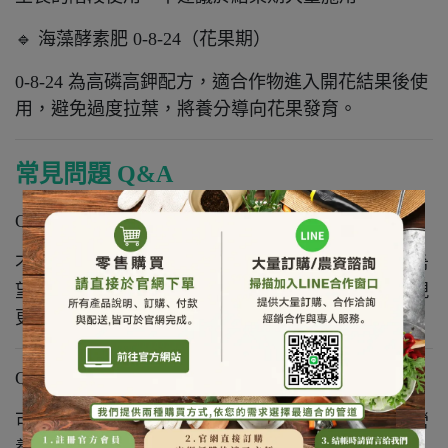
🔹 海藻酵素肥 0-8-24（花果期）
0-8-24 為高磷高鉀配方，適合作物進入開花結果後使
用，避免過度拉葉，將養分導向花果發育。
常見問題 Q&A
Q1 海藻酵素肥一定要用嗎？
不一定。當作物根系較弱、土壤吸收效率不佳，或希
望提升整體施肥效率時，搭配使用能讓後續施肥表現
更穩定。
Q2 海藻酵素肥可以單獨使用嗎？
可單獨使用，但多數情況建議搭配其他肥料或植物營