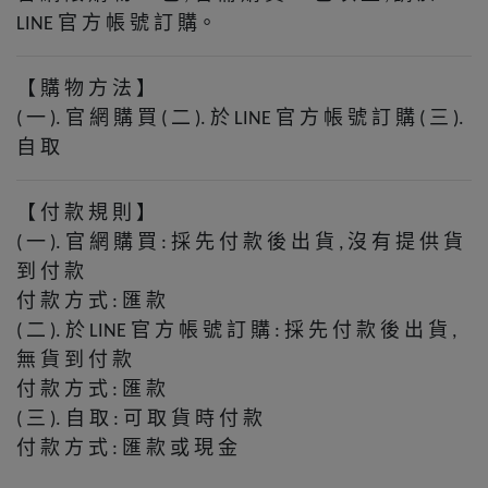
官
方
帳
號
訂
購。
LINE
【
購
物
方
法
】
一
官
網
購
買
二
於
官
方
帳
號
訂
購
三
(
).
(
).
LINE
(
).
自
取
【
付
款
規
則
】
一
官
網
購
買
採
先
付
款
後
出
貨
沒
有
提
供
貨
(
).
:
,
到
付
款
付
款
方
式
匯
款
:
二
於
官
方
帳
號
訂
購
採
先
付
款
後
出
貨
(
).
LINE
:
,
無
貨
到
付
款
付
款
方
式
匯
款
:
三
自
取
可
取
貨
時
付
款
(
).
:
付
款
方
式
匯
款
或
現
金
: