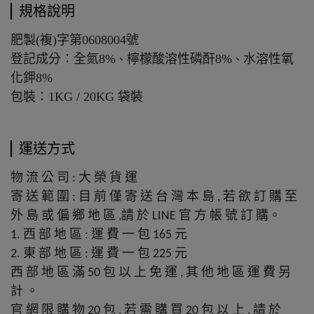
規格說明
肥製(複)字第0608004號
登記成分：全氮8%
檸檬酸溶性磷酐8%
水溶性氧
、
、
化鉀8%
包裝：1KG / 20KG 袋裝
運送方式
物
流
公
司
大
榮
貨
運
:
寄
送
範
圍
目
前
僅
寄
送
台
灣
本
島
若
欲
訂
購
至
:
,
外
島
或
偏
鄉
地
區
請
於
官
方
帳
號
訂
購。
,
LINE
西
部
地
區
運
費
一
包
元
1.
:
165
東
部
地
區
運
費
一
包
元
2.
:
225
西
部
地
區
滿
包
以
上
免
運
其
他
地
區
運
費
另
50
,
計
。
官
網
限
購
物
包
若
需
購
買
包
以
上
請
於
20
,
20
,