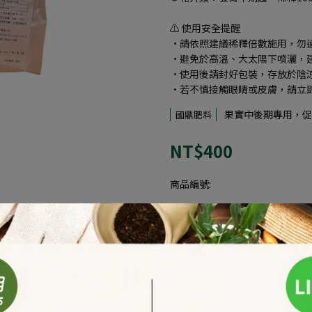
⚠️ 使用安全提醒
•請依照建議稀釋倍數施用，勿
•避免於高溫、大太陽下噴灑，
•使用後請封好包裝，存放於陰
•若不慎接觸眼睛或皮膚，請立
果實中後期專用，促
國鼎肥料
NT$400
商品編號:
供貨狀況:
尚有庫存
容量
1kg