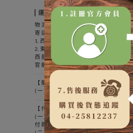
運送方式
物
流
公
司
大
榮
貨
運
:
寄
送
範
圍
目
前
僅
寄
送
台
灣
本
島
若
:
,
西
部
地
區
運
費
一
包
元
1.
:
165
東
部
地
區
運
費
一
包
元
2.
:
225
西
部
地
區
滿
包
以
上
免
運
其
他
地
50
,
官
網
限
購
物
包
若
需
購
買
包
以
20
,
20
【
購
物
方
法
】
一
官
網
購
買
二
於
官
方
帳
號
(
).
(
).
LINE
【
付
款
規
則
】
一
官
網
購
買
採
先
付
款
後
出
貨
沒
(
).
:
,
付
款
方
式
匯
款
:
二
於
官
方
帳
號
訂
購
採
先
付
款