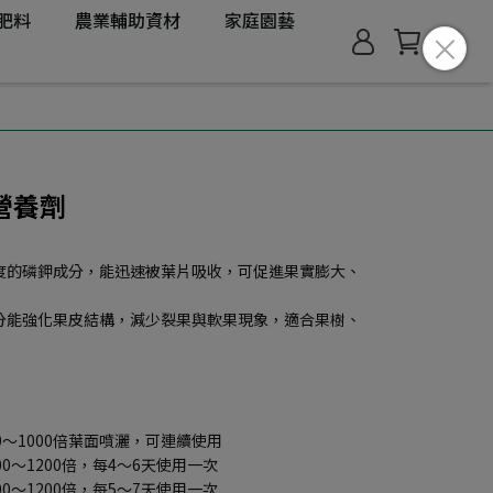
肥料
農業輔助資材
家庭園藝
營養劑
度的磷鉀成分，能迅速被葉片吸收，可促進果實膨大、
分能強化果皮結構，減少裂果與軟果現象，適合果樹、
0～1000倍葉面噴灑，可連續使用
0～1200倍，每4～6天使用一次
0～1200倍，每5～7天使用一次