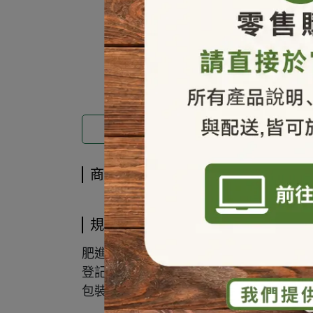
商品介紹
商品介紹
規格說明
肥進(複)字第0898010號
登記成分：水溶性磷酐6%、水溶性氧化鉀5
包裝：1kg