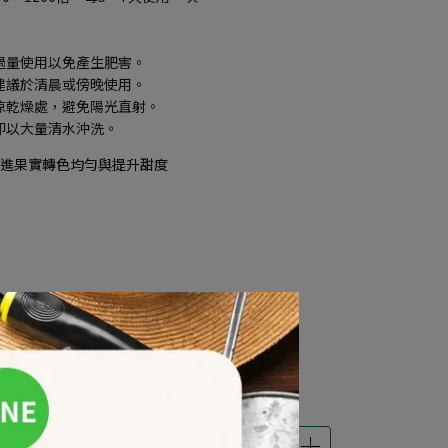
過量使用以免產生肥害。
建議於清晨或傍晚使用。
涼乾燥處，避免陽光直射。
即以大量清水沖洗。
進果實轉色均勻與提升甜度