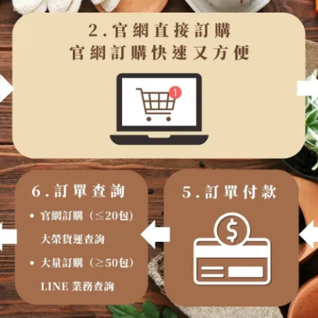
欲
訂
購
至
外
島
或
偏
鄉
地
區
請
於
官
方
帳
號
訂
,
LINE
區
運
費
另
計
。
上
請
於
官
方
帳
號
訂
購。
,
LINE
訂
購
三
自
取
(
).
有
提
供
貨
到
付
款
後
出
貨
無
貨
到
付
款