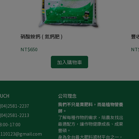
硝酸銨鈣 ( 氮鈣肥 )
NT$650
NT
加入購物車
OUCH
公司理念
我們不只是賣肥料，而是植物營養
4)2581-2237
師。
4)2581-2213
了解每種作物的需求，陪農友找出
最適配方，讓作物健康成長、成果
00-17:00
豐碩。
10123@gmail.com
身為全台最大肥料資材平台之一，