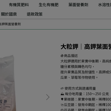
有機質肥料
生化有機肥
葉面營養劑
水溶性
關於國鼎
退款政策
高鉀葉面營養劑
大粒鉀｜高鉀葉面
🍇商品描述
大粒鉀適用於果實中後期，高純
糖分累積與轉色均勻，
提升果實品質及耐儲性。高鉀成
瓜果、草莓等作物使用。
🌱 使用方式與建議用量
⛰️ 每分地用量：150～250 公克
🌳果樹類：果實中後期，稀釋80
🍈瓜豆類：發育中期起，稀釋100
🌻花卉類：發育中期起，稀釋100