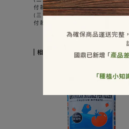
(
).
LINE
:
付
款
方
式
匯
款
:
三
自
取
可
取
貨
時
付
款
(
).
:
付
款
方
式
匯
款
或
現
金
:
相關商品